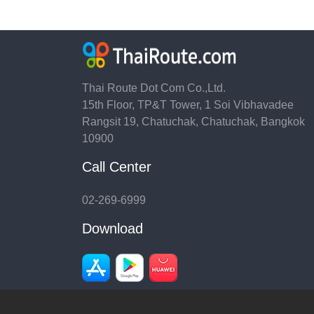
Thai Route Dot Com Co.,Ltd.
15th Floor, TP&T Tower, 1 Soi Vibhavadee
Rangsit 19, Chatuchak, Chatuchak, Bangkok
10900
Call Center
02-269-6999
Download