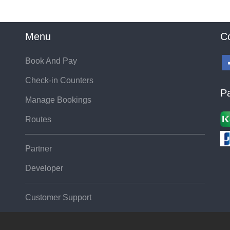
Menu
C
Book And Pay
Check-in Counters
P
Manage Bookings
Routes
Partner
Developer
Customer Support