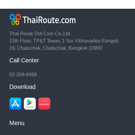
Thai Route Dot Com Co.,Ltd.
15th Floor, TP&T Tower, 1 Soi Vibhavadee Rangsit
19, Chatuchak, Chatuchak, Bangkok 10900
Call Center
02-269-6999
Download
Menu