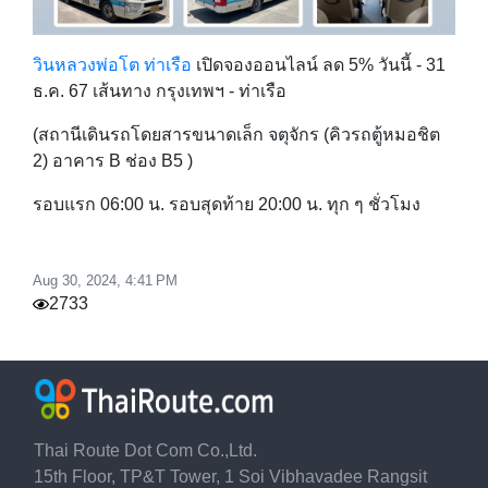
วินหลวงพ่อโต ท่าเรือ
เปิดจองออนไลน์
ลด 5% วันนี้ - 31
ธ.ค. 67
เส้นทาง
กรุงเทพฯ - ท่าเรือ
(สถานีเดินรถโดยสารขนาดเล็ก จตุจักร (คิวรถตู้หมอชิต
2) อาคาร B ช่อง B5 )
รอบแรก 06:00 น. รอบสุดท้าย 20:00 น
. ทุก ๆ ชั่วโมง
Aug 30, 2024, 4:41 PM
2733
Thai Route Dot Com Co.,Ltd.
15th Floor, TP&T Tower, 1 Soi Vibhavadee Rangsit