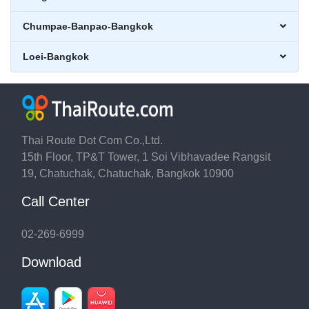
Chumpae-Banpao-Bangkok
Loei-Bangkok
Thai Route Dot Com Co.,Ltd.
15th Floor, TP&T Tower, 1 Soi Vibhavadee Rangsit
19, Chatuchak, Chatuchak, Bangkok 10900
Call Center
02-269-6999
Download