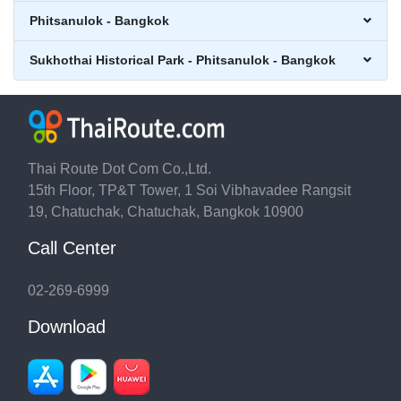
Phitsanulok - Bangkok
Sukhothai Historical Park - Phitsanulok - Bangkok
Thai Route Dot Com Co.,Ltd.
15th Floor, TP&T Tower, 1 Soi Vibhavadee Rangsit
19, Chatuchak, Chatuchak, Bangkok 10900
Call Center
02-269-6999
Download