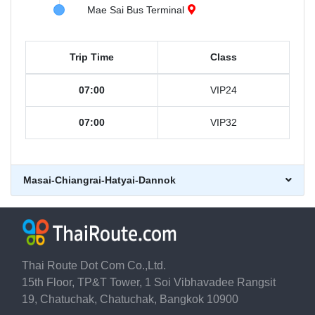
Mae Sai Bus Terminal
Trip Time
Class
07:00
VIP24
07:00
VIP32
Masai-Chiangrai-Hatyai-Dannok
Thai Route Dot Com Co.,Ltd.
15th Floor, TP&T Tower, 1 Soi Vibhavadee Rangsit
19, Chatuchak, Chatuchak, Bangkok 10900