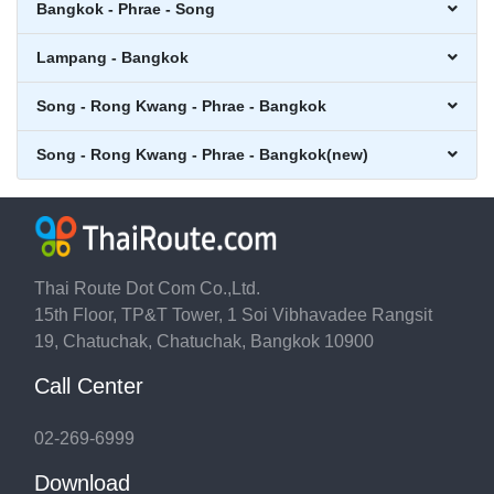
Bangkok - Phrae - Song
Lampang - Bangkok
Song - Rong Kwang - Phrae - Bangkok
Song - Rong Kwang - Phrae - Bangkok(new)
Thai Route Dot Com Co.,Ltd.
15th Floor, TP&T Tower, 1 Soi Vibhavadee Rangsit
19, Chatuchak, Chatuchak, Bangkok 10900
Call Center
02-269-6999
Download