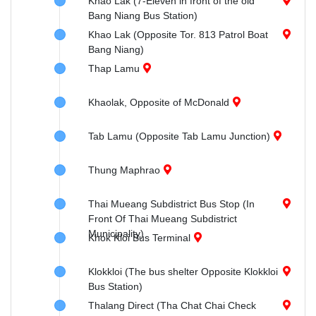
Khao Lak (7-Eleven in front of the old
Bang Niang Bus Station)
Khao Lak (Opposite Tor. 813 Patrol Boat
Bang Niang)
Thap Lamu
Khaolak, Opposite of McDonald
Tab Lamu (Opposite Tab Lamu Junction)
Thung Maphrao
Thai Mueang Subdistrict Bus Stop (In
Front Of Thai Mueang Subdistrict
Municipality)
Khok Kloi Bus Terminal
Klokkloi (The bus shelter Opposite Klokkloi
Bus Station)
Thalang Direct (Tha Chat Chai Check