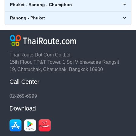
Phuket - Ranong - Chumphon
Ranong - Phuket
Thai Route Dot Com Co.,Ltd.
15th Floor, TP&T Tower, 1 Soi Vibhavadee Rangsit
19, Chatuchak, Chatuchak, Bangkok 10900
Call Center
02-269-6999
Download