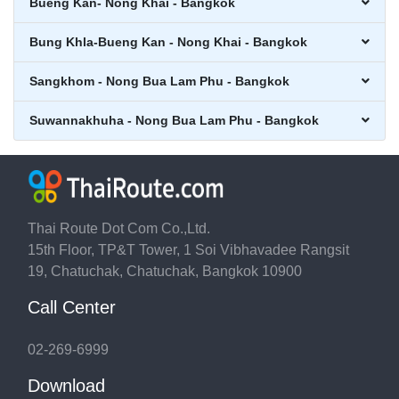
Bueng Kan- Nong Khai - Bangkok
Bung Khla-Bueng Kan - Nong Khai - Bangkok
Sangkhom - Nong Bua Lam Phu - Bangkok
Suwannakhuha - Nong Bua Lam Phu - Bangkok
Thai Route Dot Com Co.,Ltd.
15th Floor, TP&T Tower, 1 Soi Vibhavadee Rangsit
19, Chatuchak, Chatuchak, Bangkok 10900
Call Center
02-269-6999
Download