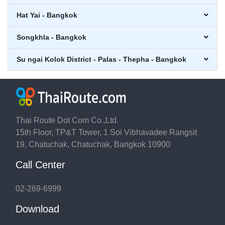
Hat Yai - Bangkok
Songkhla - Bangkok
Su ngai Kolok District - Palas - Thepha - Bangkok
Thai Route Dot Com Co.,Ltd.
15th Floor, TP&T Tower, 1 Soi Vibhavadee Rangsit
19, Chatuchak, Chatuchak, Bangkok 10900
Call Center
02-269-6999
Download