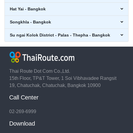
Hat Yai - Bangkok
Songkhla - Bangkok
Su ngai Kolok District - Palas - Thepha - Bangkok
Thai Route Dot Com Co.,Ltd.
15th Floor, TP&T Tower, 1 Soi Vibhavadee Rangsit
19, Chatuchak, Chatuchak, Bangkok 10900
Call Center
02-269-6999
Download