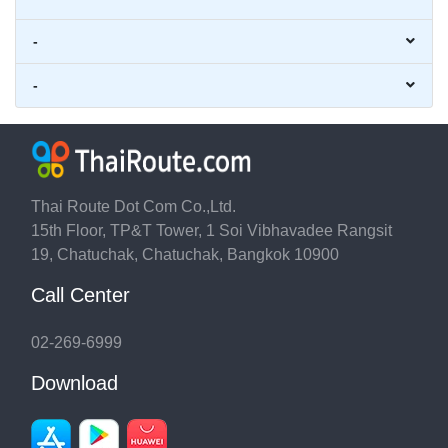
-
-
Thai Route Dot Com Co.,Ltd.
15th Floor, TP&T Tower, 1 Soi Vibhavadee Rangsit
19, Chatuchak, Chatuchak, Bangkok 10900
Call Center
02-269-6999
Download