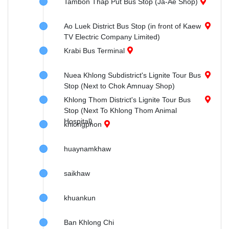
Tambon Thap Put Bus Stop (Ja-Ae Shop)
Ao Luek District Bus Stop (in front of Kaew
TV Electric Company Limited)
Krabi Bus Terminal
Nuea Khlong Subdistrict's Lignite Tour Bus
Stop (Next to Chok Amnuay Shop)
Khlong Thom District's Lignite Tour Bus
Stop (Next To Khlong Thom Animal
Hospital)
khlongphon
huaynamkhaw
saikhaw
khuankun
Ban Khlong Chi