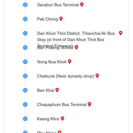
Saraburi Bus Terminal
Pak Chong
Dan Khun Thot District, Thianchai Air Bus
Stop (in front of Dan Khun Thot Bus
Terminal Entrance)
Ban Praeng School
Nong Bua Khok
Chatturat (Near dynasty shop)
Ban Khai
Chaiyaphum Bus Terminal
Kaeng Khro