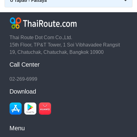
U Tapao - Pattaya
Thai Route Dot Com Co.,Ltd.
15th Floor, TP&T Tower, 1 Soi Vibhavadee Rangsit
19, Chatuchak, Chatuchak, Bangkok 10900
Call Center
02-269-6999
Download
Menu