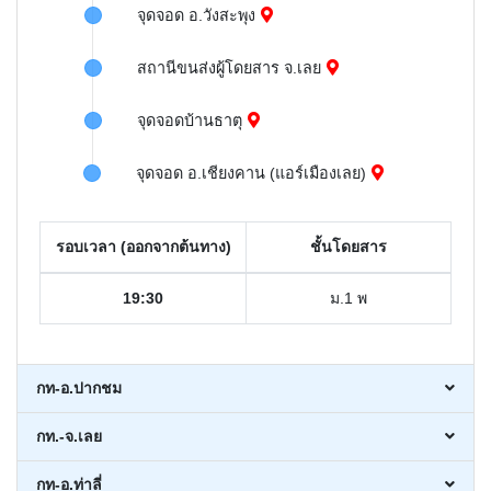
จุดจอด อ.วังสะพุง
สถานีขนส่งผู้โดยสาร จ.เลย
จุดจอดบ้านธาตุ
จุดจอด อ.เชียงคาน (แอร์เมืองเลย)
รอบเวลา (ออกจากต้นทาง)
ชั้นโดยสาร
19:30
ม.1 พ
กท-อ.ปากชม
กท.-จ.เลย
กท-อ.ท่าลี่