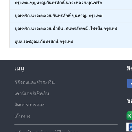
กรุงเทพ-ขุญหาญ-กันทรลักษ์-นาจะหลวย-บุณฑริก
บุณฑริก-นาจะหลวย-กันทรลักษ์ ขุนหาญ- กรุงเทพ
บุณฑริก-นาจะหลวย-น้ำยืน -กันทรลักษณ์ -ไพรบึง-กรุงเทพ
อุบล-เดชอุดม-กันทรลักษ์-กรุงเทพ
เมนู
ติ
วิธีจองและชำระเงิน
เคาน์เตอร์เช็คอิน
ช
จัดการการจอง
เส้นทาง