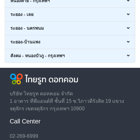
หนองคาย - กรุงเทพฯ
ระยอง - เลย
ระยอง - นครพนม
ระยอง-บ้านแพง
สังคม - หนองบัวภู - กรุงเทพฯ
บริษัท ไทยรูท ดอทคอม จำกัด
1 อาคาร ทีพีแอนด์ที ชั้นที่ 15 ซ.วิภาวดีรังสิต 19 แขวง
จตุจักร เขตจตุจักร กรุงเทพฯ 10900
Call Center
02-269-6999