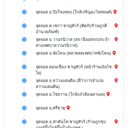
จุดจอด อ.บึงโขงหลง (ใกล้เจริญอะไหล่ยนต์)
จุดจอด ต.เซกา ชาญทัวร์ (ติดกับร้านถูกดี
อำนวยภัณฑ์)
จุดจอด อ.วานรนิวาส (สถานีจอดรถประจำ
ทางเทศบาลวานรนิวาส)
จุดจอด อ.พังโคน (ตลาดสดเทศบาลพังโคน)
จุดจอด ดอนเขือง ชาญทัวร์ (หน้าร้านเงินไช
ไย)
จุดจอด อ.สว่างแดนดิน (ที่ว่าการอำเภอ
สว่างแดนดิน)
จุดจอด อ.ไชยวาน (ใกล้แจ๋วฮ้อนดาบเด)
จุดจอด อ.ศรีธาตุ
จุดจอด อ.ท่าคันโท ชาญทัวร์ (ร้านถูกซุป
เปอร์บิ๊กใกล้ปั๊มน้ำมันปตท.)