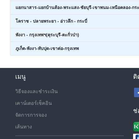
แยกนาสาร-แยกบ้านส้อง-พระแสง-ชัยบุรี-เขาพนม-เหนือคลอง-กระบ
โคราช - ปลายพระยา - อ่าวลึก - กระบี่
พังงา - กรุงเทพฯ(คุระบุรี-ตะกั่วป่า)
ภูเก็ต-พังงา-ทับปุด-เขาต่อ-กรุงเทพ
เมนู
ติ
วิธีจองและชำระเงิน
เคาน์เตอร์เช็คอิน
ช
จัดการการจอง
เส้นทาง