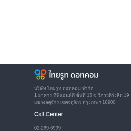
บริษัท ไทยรูท ดอทคอม จำกัด
1 อาคาร ทีพีแอนด์ที ชั้นที่ 15 ซ.วิภาวดีรังสิต 19
แขวงจตุจักร เขตจตุจักร กรุงเทพฯ 10900
Call Center
02-269-6999