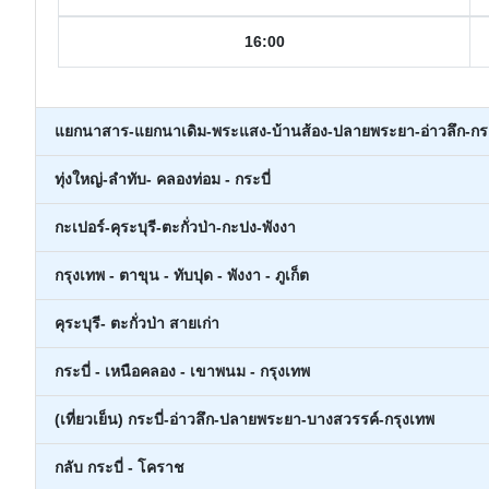
16:00
แยกนาสาร-แยกนาเดิม-พระแสง-บ้านส้อง-ปลายพระยา-อ่าวลึก-กระ
ทุ่งใหญ่-ลำทับ- คลองท่อม - กระบี่
กะเปอร์-คุระบุรี-ตะกั่วป่า-กะปง-พังงา
กรุงเทพ - ตาขุน - ทับปุด - พังงา - ภูเก็ต
คุระบุรี- ตะกั่วป่า สายเก่า
กระบี่ - เหนือคลอง - เขาพนม - กรุงเทพ
(เที่ยวเย็น) กระบี่-อ่าวลึก-ปลายพระยา-บางสวรรค์-กรุงเทพ
กลับ กระบี่ - โคราช