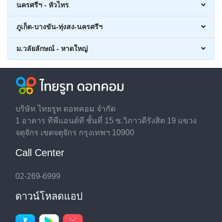
นครศรีฯ - หัวไทร
ภูเก็ต-บางขัน-ทุ่งสง-นครศรีฯ
ม.วลัยลักษณ์ - หาดใหญ่
บริษัท ไทยรูท ดอทคอม จำกัด
1 อาคาร ทีพีแอนด์ที ชั้นที่ 15 ซ.วิภาวดีรังสิต 19 แขวง
จตุจักร เขตจตุจักร กรุงเทพฯ 10900
Call Center
02-269-6999
ดาวน์โหลดแอป