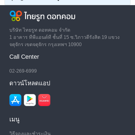
บริษัท ไทยรูท ดอทคอม จำกัด
1 อาคาร ทีพีแอนด์ที ชั้นที่ 15 ซ.วิภาวดีรังสิต 19 แขวง
จตุจักร เขตจตุจักร กรุงเทพฯ 10900
Call Center
02-269-6999
ดาวน์โหลดแอป
เมนู
วิธีจองและชำระเงิน