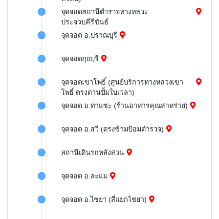
จุดจอดสถานีตำรวจทางหลวง
ประจวบคีรีขันธ์
จุดจอด อ.ปราณบุรี
จุดจอดกุยบุรี
จุดจอดเขาโพธิ์ (ศูนย์บริการทางหลวงเขา
โพธิ์ ตรงด่านปั้มใบเวลา)
จุดจอด อ.ท่าแซะ (ร้านอาหารคุณสาหร่าย)
จุดจอด อ.สวี (ตรงข้ามป้อมตำรวจ)
สถานีเดินรถหลังสวน
จุดจอด อ.ละแม
จุดจอด อ.ไชยา (สี่แยกไชยา)