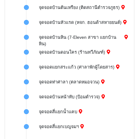
จุดจอดบ้านต้นเหรียง (ติดสถานีตำรวจภูธร)
จุดจอดบ้านหัวแรด (หจก. ฮอนด้าสหายยนต์)
จุดจอดบ้านหิน (7-Eleven สาขา แยกบ้าน
หิน)
จุดจอดบ้านดอนใคร (ร้านทวีภัณฑ์)
จุดจอดแยกสระแก้ว (ศาลาพักผู้โดยสาร)
จุดจอดท่าศาลา (ตลาดหมอจวน)
จดจอดบ้านหน้าทับ (ป้อมตำรวจ)
จุดจอดสี่แยกน้ำแคบ
จุดจอดสี่แยกเบญจมฯ