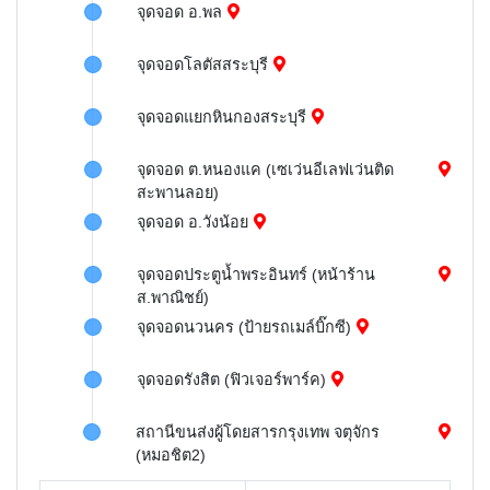
จุดจอด อ.พล
จุดจอดโลตัสสระบุรี
จุดจอดแยกหินกองสระบุรี
จุดจอด ต.หนองแค (เซเว่นอีเลฟเว่นติด
สะพานลอย)
จุดจอด อ.วังน้อย
จุดจอดประตูน้ำพระอินทร์ (หน้าร้าน
ส.พาณิชย์)
จุดจอดนวนคร (ป้ายรถเมล์บิ๊กซี)
จุดจอดรังสิต (ฟิวเจอร์พาร์ค)
สถานีขนส่งผู้โดยสารกรุงเทพ จตุจักร
(หมอชิต2)