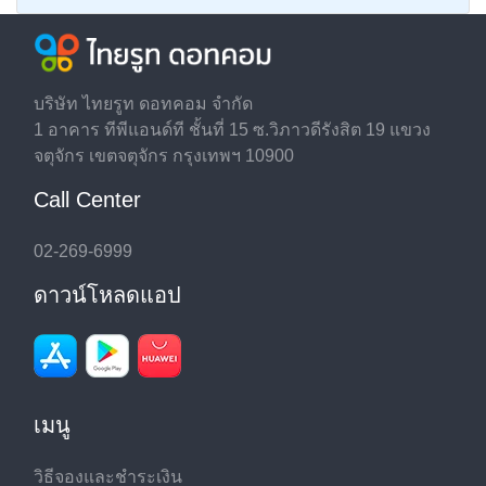
บริษัท ไทยรูท ดอทคอม จำกัด
1 อาคาร ทีพีแอนด์ที ชั้นที่ 15 ซ.วิภาวดีรังสิต 19 แขวง
จตุจักร เขตจตุจักร กรุงเทพฯ 10900
Call Center
02-269-6999
ดาวน์โหลดแอป
เมนู
วิธีจองและชำระเงิน