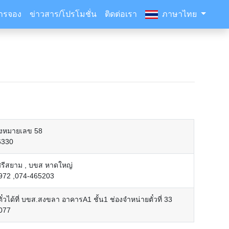
ารจอง
ข่าวสาร/โปรโมชั่น
ติดต่อเรา
ภาษาไทย
่องหมายเลข 58
6330
ศรีสยาม , บขส หาดใหญ่
972 ,074-465203
ตั๋วได้ที่ บขส.สงขลา อาคารA1 ชั้น1 ช่องจำหน่ายตั๋วที่ 33
077