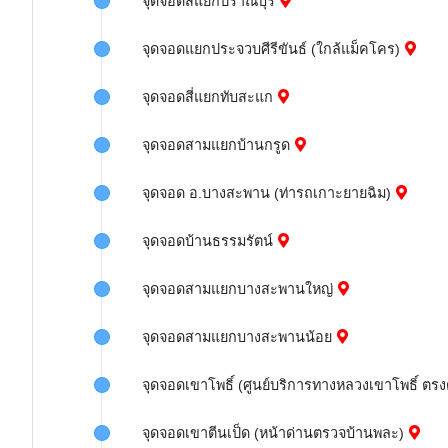
จุดจอดสี่แยกปราณบุรี
จุดจอดแยกประจวบศีรีขันธ์ (ใกล้แม็คโคร)
จุดจอดสี่แยกทับสะแก
จุดจอดสามแยกบ้านกรูด
จุดจอด อ.บางสะพาน (ท่ารถเกาะยายฉิม)
จุดจอดบ้านธรรมรัตน์
จุดจอดสามแยกบางสะพานใหญ่
จุดจอดสามแยกบางสะพานน้อย
จุดจอดเขาโพธิ์ (ศูนย์บริการทางหลวงเขาโพธิ์ ตรง
จุดจอดเขาตีนเป็ด (หน้าด่านตรวจบ้านพละ)