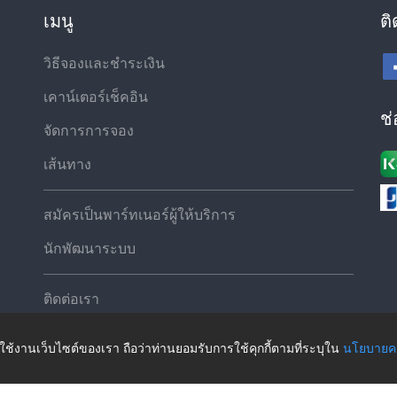
เมนู
ติ
วิธีจองและชำระเงิน
เคาน์เตอร์เช็คอิน
ช
จัดการการจอง
เส้นทาง
สมัครเป็นพาร์ทเนอร์ผู้ให้บริการ
นักพัฒนาระบบ
ติดต่อเรา
ใช้งานเว็บไซต์ของเรา ถือว่าท่านยอมรับการใช้คุกกี้ตามที่ระบุใน
นโยบายคว
©2026 ThaiRoute.com
นโยบายความเป็นส่วนตัวของไทยรูท ดอทคอม
|
นโยบายการใช้คุกกี้