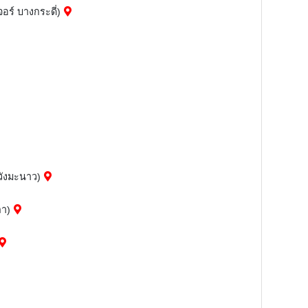
จอร์ บางกระดี่)
วังมะนาว)
ลา)