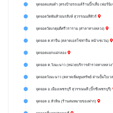
จุดจอดแสมดำ (ตรงป้ายรถเมล์ร้านบิ๊กเสี่ย เฟอร์นิเ
จุดจอดวัดพันท้ายนรสิงห์ สุวรรณนทีทัวร์
จุดจอดวัดเกตุมดีศรีวราราม (ศาลาทางหลวง)
จุดจอด ต.ท่าจีน (ตลาดเอสโซ่ท่าจีน หน้าเซเว่น)
จุดจอดแยกแม่กลอง
จุดจอด ต.วังมะนาว (หน่วยบริการตำรวจทางหลวง
จุดจอดวังมะนาว (ตลาดเพิ่มพูนทรัพย์ ด่านปั้มใบเว
จุดจอด อ.เมืองเพชรบุรี สุวรรณนที (บิ๊กซีเพชรบุรี)
จุดจอด อ.หัวหิน (ร้านสมหมายของฝาก)