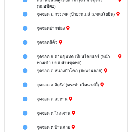
สถานีขนส่งผู้โดยสารกรุงเทพ จตุจักร
(หมอชิต2)
จุดจอด ม.กรุงเทพ (ป้ายรถเมล์ ถ.พหลโยธิน)
จุดจอดปากช่อง
จุดจอดสีคิ้ว
จุดจอด อ.ด่านขุนทด เทียนไชยแอร์ (หน้า
ทางเข้า บขส.ด่านขุดทด)
จุดจอด ต.หนองบัวโคก (สะพานลอย)
จุดจอด อ.จัตุรัส (ตรงข้ามไดนาสตี้)
จุดจอด ต.ละหาน
จุดจอด ต.โนนจาน
จุดจอด ต.บ้านค่าย