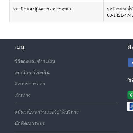
สถานีขนส่งผู้โดยสาร อ.ธาตุพนม
จุดจำหน่ายตั๋
08-1421-474
เมนู
ติ
วิธีจองและชำระเงิน
เคาน์เตอร์เช็คอิน
ช
จัดการการจอง
เส้นทาง
สมัครเป็นพาร์ทเนอร์ผู้ให้บริการ
นักพัฒนาระบบ